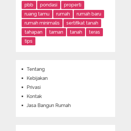
pbb
pondasi
properti
ruang tamu
rumah
rumah baru
rumah minimalis
sertifikat tanah
tahapan
taman
tanah
teras
tips
Tentang
Kebijakan
Privasi
Kontak
Jasa Bangun Rumah