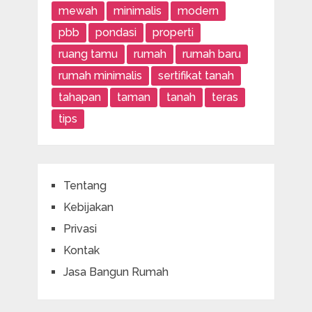
mewah
minimalis
modern
pbb
pondasi
properti
ruang tamu
rumah
rumah baru
rumah minimalis
sertifikat tanah
tahapan
taman
tanah
teras
tips
Tentang
Kebijakan
Privasi
Kontak
Jasa Bangun Rumah