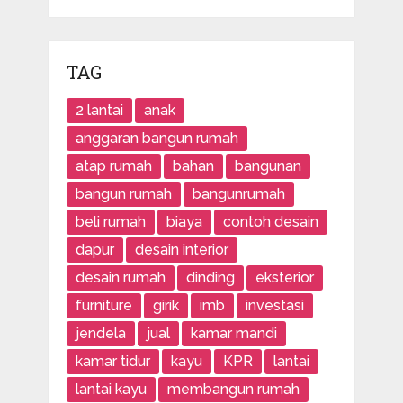
TAG
2 lantai
anak
anggaran bangun rumah
atap rumah
bahan
bangunan
bangun rumah
bangunrumah
beli rumah
biaya
contoh desain
dapur
desain interior
desain rumah
dinding
eksterior
furniture
girik
imb
investasi
jendela
jual
kamar mandi
kamar tidur
kayu
KPR
lantai
lantai kayu
membangun rumah