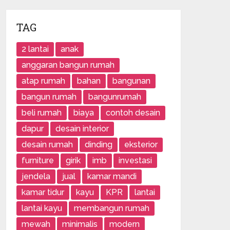
TAG
2 lantai
anak
anggaran bangun rumah
atap rumah
bahan
bangunan
bangun rumah
bangunrumah
beli rumah
biaya
contoh desain
dapur
desain interior
desain rumah
dinding
eksterior
furniture
girik
imb
investasi
jendela
jual
kamar mandi
kamar tidur
kayu
KPR
lantai
lantai kayu
membangun rumah
mewah
minimalis
modern