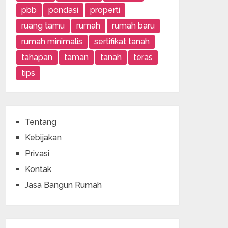
pbb
pondasi
properti
ruang tamu
rumah
rumah baru
rumah minimalis
sertifikat tanah
tahapan
taman
tanah
teras
tips
Tentang
Kebijakan
Privasi
Kontak
Jasa Bangun Rumah