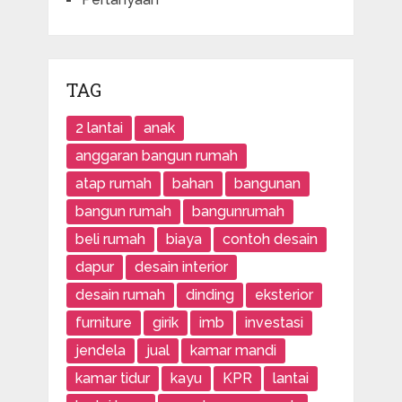
TAG
2 lantai
anak
anggaran bangun rumah
atap rumah
bahan
bangunan
bangun rumah
bangunrumah
beli rumah
biaya
contoh desain
dapur
desain interior
desain rumah
dinding
eksterior
furniture
girik
imb
investasi
jendela
jual
kamar mandi
kamar tidur
kayu
KPR
lantai