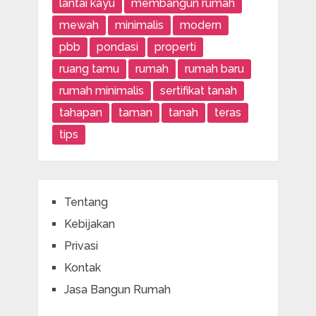
lantai kayu
membangun rumah
mewah
minimalis
modern
pbb
pondasi
properti
ruang tamu
rumah
rumah baru
rumah minimalis
sertifikat tanah
tahapan
taman
tanah
teras
tips
Tentang
Kebijakan
Privasi
Kontak
Jasa Bangun Rumah