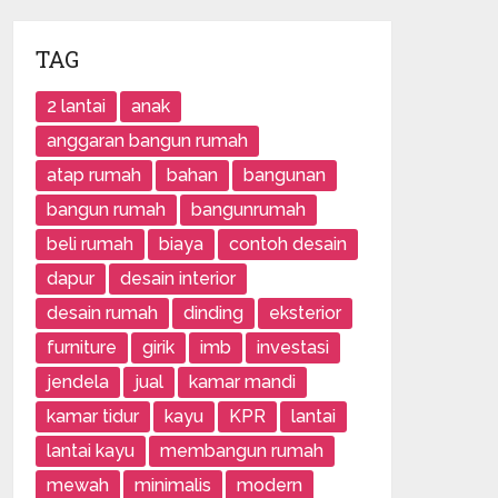
TAG
2 lantai
anak
anggaran bangun rumah
atap rumah
bahan
bangunan
bangun rumah
bangunrumah
beli rumah
biaya
contoh desain
dapur
desain interior
desain rumah
dinding
eksterior
furniture
girik
imb
investasi
jendela
jual
kamar mandi
kamar tidur
kayu
KPR
lantai
lantai kayu
membangun rumah
mewah
minimalis
modern