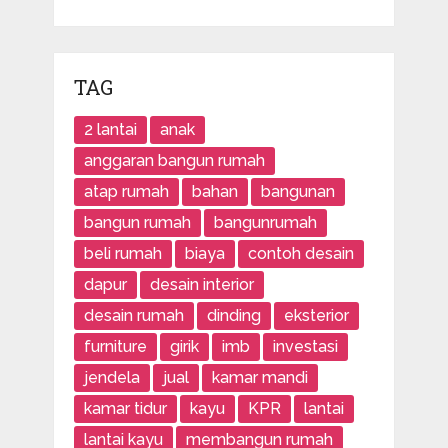
TAG
2 lantai
anak
anggaran bangun rumah
atap rumah
bahan
bangunan
bangun rumah
bangunrumah
beli rumah
biaya
contoh desain
dapur
desain interior
desain rumah
dinding
eksterior
furniture
girik
imb
investasi
jendela
jual
kamar mandi
kamar tidur
kayu
KPR
lantai
lantai kayu
membangun rumah