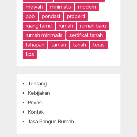
mewah
minimalis
modern
pbb
pondasi
properti
ruang tamu
rumah
rumah baru
rumah minimalis
sertifikat tanah
tahapan
taman
tanah
teras
tips
Tentang
Kebijakan
Privasi
Kontak
Jasa Bangun Rumah