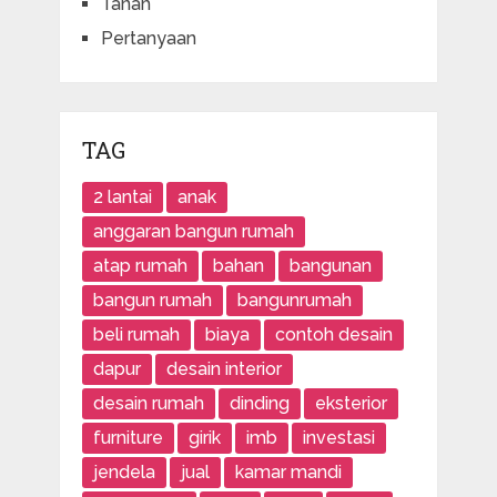
Tanah
Pertanyaan
TAG
2 lantai
anak
anggaran bangun rumah
atap rumah
bahan
bangunan
bangun rumah
bangunrumah
beli rumah
biaya
contoh desain
dapur
desain interior
desain rumah
dinding
eksterior
furniture
girik
imb
investasi
jendela
jual
kamar mandi