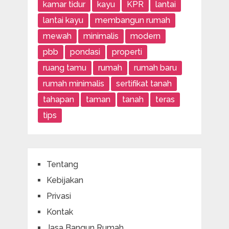
kamar tidur
kayu
KPR
lantai
lantai kayu
membangun rumah
mewah
minimalis
modern
pbb
pondasi
properti
ruang tamu
rumah
rumah baru
rumah minimalis
sertifikat tanah
tahapan
taman
tanah
teras
tips
Tentang
Kebijakan
Privasi
Kontak
Jasa Bangun Rumah