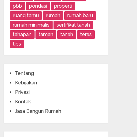
pbb
pondasi
properti
ruang tamu
rumah
rumah baru
rumah minimalis
sertifikat tanah
tahapan
taman
tanah
teras
tips
Tentang
Kebijakan
Privasi
Kontak
Jasa Bangun Rumah