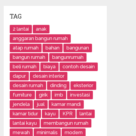
TAG
2 lantai
anak
anggaran bangun rumah
atap rumah
bahan
bangunan
bangun rumah
bangunrumah
beli rumah
biaya
contoh desain
dapur
desain interior
desain rumah
dinding
eksterior
furniture
girik
imb
investasi
jendela
jual
kamar mandi
kamar tidur
kayu
KPR
lantai
lantai kayu
membangun rumah
mewah
minimalis
modern