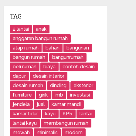
TAG
2 lantai
anak
anggaran bangun rumah
atap rumah
bahan
bangunan
bangun rumah
bangunrumah
beli rumah
biaya
contoh desain
dapur
desain interior
desain rumah
dinding
eksterior
furniture
girik
imb
investasi
jendela
jual
kamar mandi
kamar tidur
kayu
KPR
lantai
lantai kayu
membangun rumah
mewah
minimalis
modern