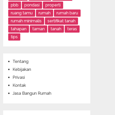
pbb
pondasi
properti
ruang tamu
rumah
rumah baru
rumah minimalis
sertifikat tanah
tahapan
taman
tanah
teras
tips
Tentang
Kebijakan
Privasi
Kontak
Jasa Bangun Rumah