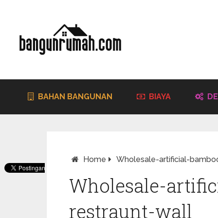
BAHAN BANGUNAN
BIAYA
DE
Home
Wholesale-artificial-bamboo
Wholesale-artifi
restraunt-wall