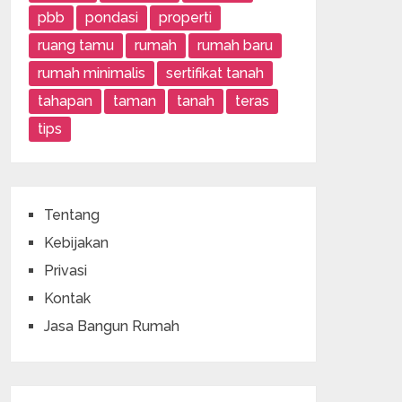
pbb
pondasi
properti
ruang tamu
rumah
rumah baru
rumah minimalis
sertifikat tanah
tahapan
taman
tanah
teras
tips
Tentang
Kebijakan
Privasi
Kontak
Jasa Bangun Rumah