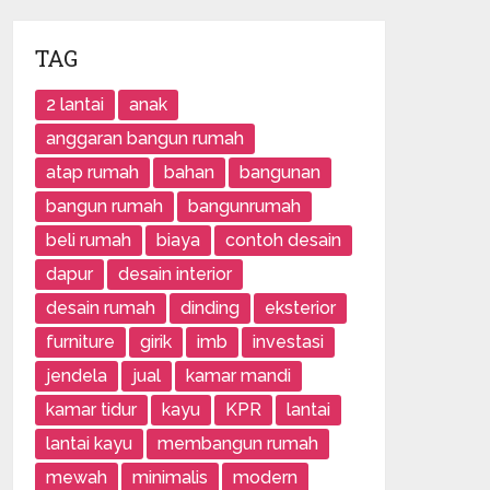
TAG
2 lantai
anak
anggaran bangun rumah
atap rumah
bahan
bangunan
bangun rumah
bangunrumah
beli rumah
biaya
contoh desain
dapur
desain interior
desain rumah
dinding
eksterior
furniture
girik
imb
investasi
jendela
jual
kamar mandi
kamar tidur
kayu
KPR
lantai
lantai kayu
membangun rumah
mewah
minimalis
modern