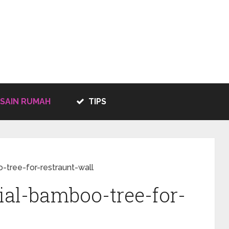
SAIN RUMAH
TIPS
-tree-for-restraunt-wall
cial-bamboo-tree-for-