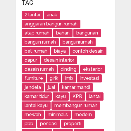
TAG
2 lantai
anak
anggaran bangun rumah
atap rumah
bahan
bangunan
bangun rumah
bangunrumah
beli rumah
biaya
contoh desain
dapur
desain interior
desain rumah
dinding
eksterior
furniture
girik
imb
investasi
jendela
jual
kamar mandi
kamar tidur
kayu
KPR
lantai
lantai kayu
membangun rumah
mewah
minimalis
modern
pbb
pondasi
properti