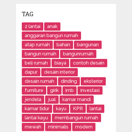
TAG
2 lantai
anak
anggaran bangun rumah
atap rumah
bahan
bangunan
bangun rumah
bangunrumah
beli rumah
biaya
contoh desain
dapur
desain interior
desain rumah
dinding
eksterior
furniture
girik
imb
investasi
jendela
jual
kamar mandi
kamar tidur
kayu
KPR
lantai
lantai kayu
membangun rumah
mewah
minimalis
modern