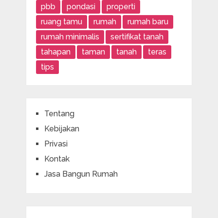
pbb
pondasi
properti
ruang tamu
rumah
rumah baru
rumah minimalis
sertifikat tanah
tahapan
taman
tanah
teras
tips
Tentang
Kebijakan
Privasi
Kontak
Jasa Bangun Rumah