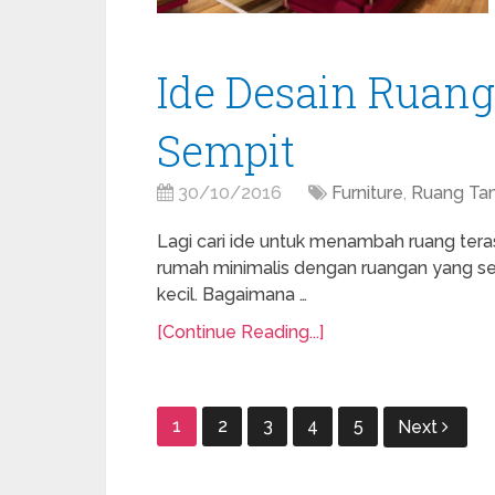
Ide Desain Ruan
Sempit
30/10/2016
Furniture
,
Ruang Ta
Lagi cari ide untuk menambah ruang terasa
rumah minimalis dengan ruangan yang s
kecil. Bagaimana …
[Continue Reading...]
Paginasi
1
2
3
4
5
Next
pos