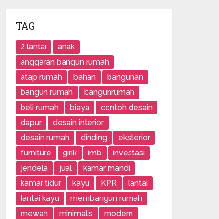
TAG
2 lantai
anak
anggaran bangun rumah
atap rumah
bahan
bangunan
bangun rumah
bangunrumah
beli rumah
biaya
contoh desain
dapur
desain interior
desain rumah
dinding
eksterior
furniture
girik
imb
investasi
jendela
jual
kamar mandi
kamar tidur
kayu
KPR
lantai
lantai kayu
membangun rumah
mewah
minimalis
modern