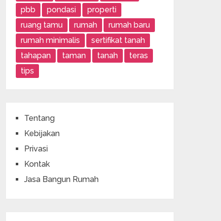
pbb
pondasi
properti
ruang tamu
rumah
rumah baru
rumah minimalis
sertifikat tanah
tahapan
taman
tanah
teras
tips
Tentang
Kebijakan
Privasi
Kontak
Jasa Bangun Rumah