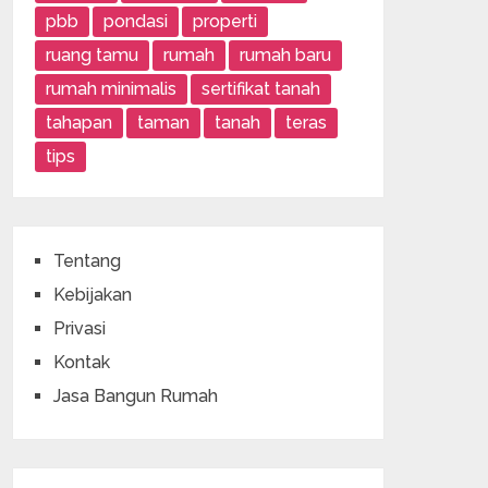
pbb
pondasi
properti
ruang tamu
rumah
rumah baru
rumah minimalis
sertifikat tanah
tahapan
taman
tanah
teras
tips
Tentang
Kebijakan
Privasi
Kontak
Jasa Bangun Rumah