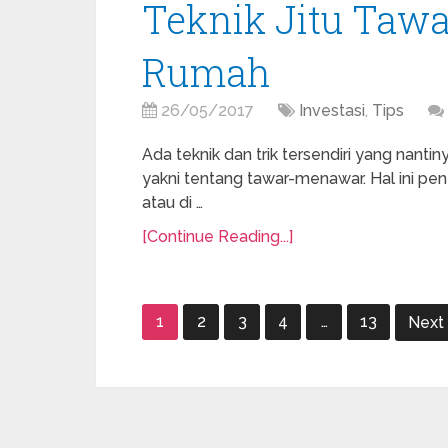
Teknik Jitu Taw
Rumah
26/05/2017
Investasi
,
Tips
Ada teknik dan trik tersendiri yang nanti
yakni tentang tawar-menawar. Hal ini pent
atau di …
[Continue Reading...]
Paginasi
1
2
3
4
…
13
Next
pos