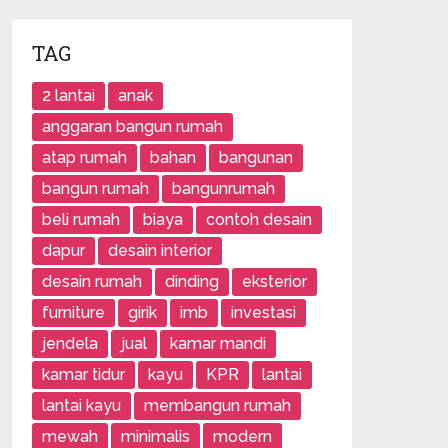
TAG
2 lantai
anak
anggaran bangun rumah
atap rumah
bahan
bangunan
bangun rumah
bangunrumah
beli rumah
biaya
contoh desain
dapur
desain interior
desain rumah
dinding
eksterior
furniture
girik
imb
investasi
jendela
jual
kamar mandi
kamar tidur
kayu
KPR
lantai
lantai kayu
membangun rumah
mewah
minimalis
modern