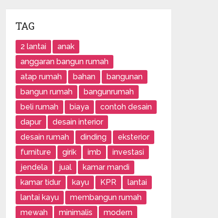
TAG
2 lantai
anak
anggaran bangun rumah
atap rumah
bahan
bangunan
bangun rumah
bangunrumah
beli rumah
biaya
contoh desain
dapur
desain interior
desain rumah
dinding
eksterior
furniture
girik
imb
investasi
jendela
jual
kamar mandi
kamar tidur
kayu
KPR
lantai
lantai kayu
membangun rumah
mewah
minimalis
modern