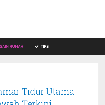
SAIN RUMAH
TIPS
amar Tidur Utama
wah Terkini