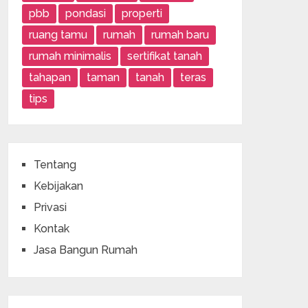
pbb
pondasi
properti
ruang tamu
rumah
rumah baru
rumah minimalis
sertifikat tanah
tahapan
taman
tanah
teras
tips
Tentang
Kebijakan
Privasi
Kontak
Jasa Bangun Rumah