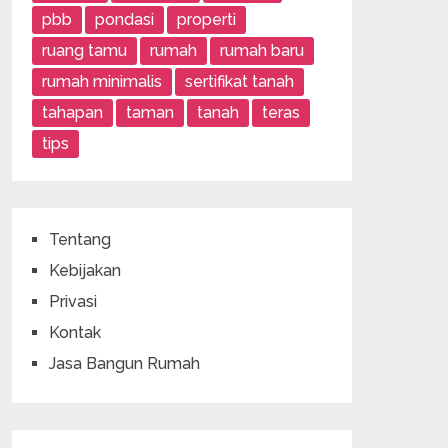
pbb
pondasi
properti
ruang tamu
rumah
rumah baru
rumah minimalis
sertifikat tanah
tahapan
taman
tanah
teras
tips
Tentang
Kebijakan
Privasi
Kontak
Jasa Bangun Rumah