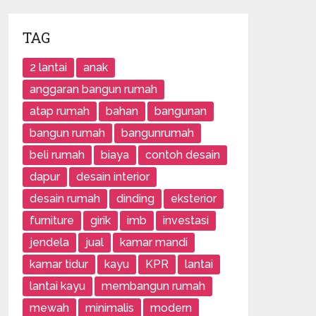
TAG
2 lantai
anak
anggaran bangun rumah
atap rumah
bahan
bangunan
bangun rumah
bangunrumah
beli rumah
biaya
contoh desain
dapur
desain interior
desain rumah
dinding
eksterior
furniture
girik
imb
investasi
jendela
jual
kamar mandi
kamar tidur
kayu
KPR
lantai
lantai kayu
membangun rumah
mewah
minimalis
modern