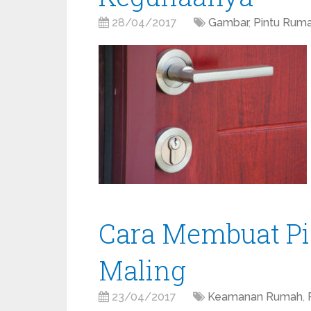
28/04/2017
Gambar
,
Pintu Rum
Cara Membuat Pin
Maling
23/04/2017
Keamanan Rumah
,