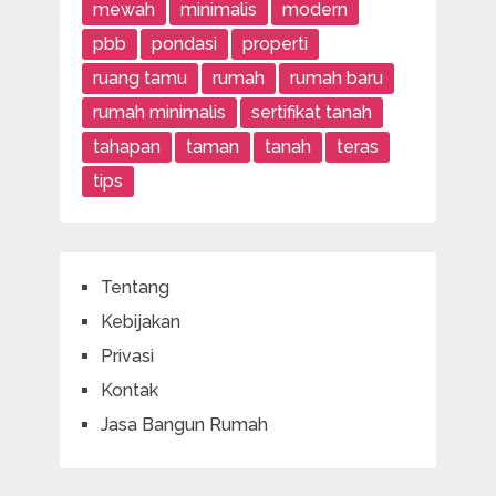
mewah
minimalis
modern
pbb
pondasi
properti
ruang tamu
rumah
rumah baru
rumah minimalis
sertifikat tanah
tahapan
taman
tanah
teras
tips
Tentang
Kebijakan
Privasi
Kontak
Jasa Bangun Rumah