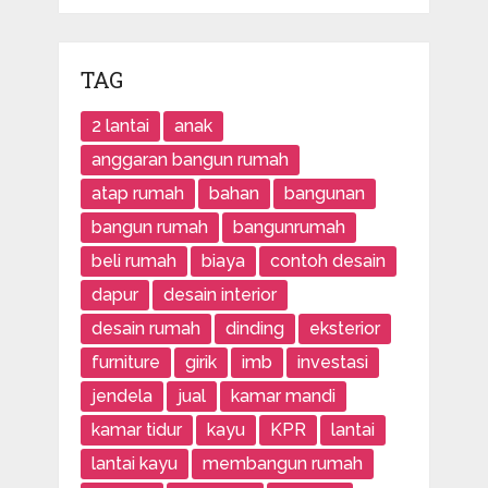
TAG
2 lantai
anak
anggaran bangun rumah
atap rumah
bahan
bangunan
bangun rumah
bangunrumah
beli rumah
biaya
contoh desain
dapur
desain interior
desain rumah
dinding
eksterior
furniture
girik
imb
investasi
jendela
jual
kamar mandi
kamar tidur
kayu
KPR
lantai
lantai kayu
membangun rumah