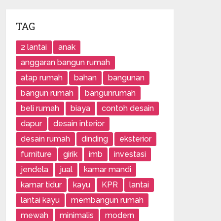
TAG
2 lantai
anak
anggaran bangun rumah
atap rumah
bahan
bangunan
bangun rumah
bangunrumah
beli rumah
biaya
contoh desain
dapur
desain interior
desain rumah
dinding
eksterior
furniture
girik
imb
investasi
jendela
jual
kamar mandi
kamar tidur
kayu
KPR
lantai
lantai kayu
membangun rumah
mewah
minimalis
modern