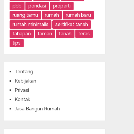
pbb
pondasi
properti
ruang tamu
rumah
rumah baru
rumah minimalis
sertifikat tanah
tahapan
taman
tanah
teras
tips
Tentang
Kebijakan
Privasi
Kontak
Jasa Bangun Rumah