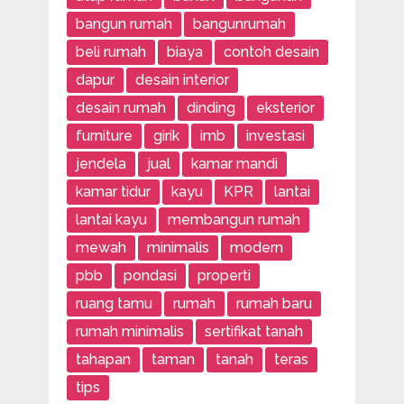
bangun rumah
bangunrumah
beli rumah
biaya
contoh desain
dapur
desain interior
desain rumah
dinding
eksterior
furniture
girik
imb
investasi
jendela
jual
kamar mandi
kamar tidur
kayu
KPR
lantai
lantai kayu
membangun rumah
mewah
minimalis
modern
pbb
pondasi
properti
ruang tamu
rumah
rumah baru
rumah minimalis
sertifikat tanah
tahapan
taman
tanah
teras
tips